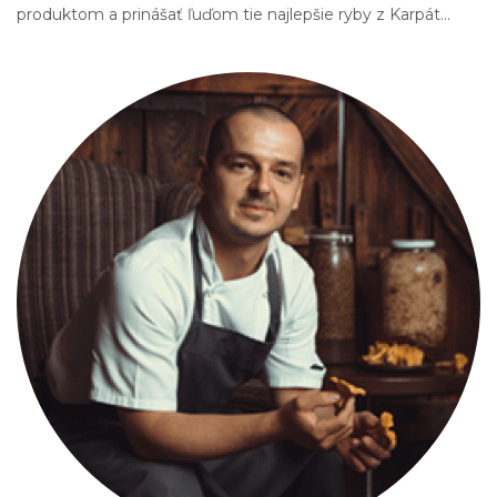
produktom a prinášať ľuďom tie najlepšie ryby z Karpát...