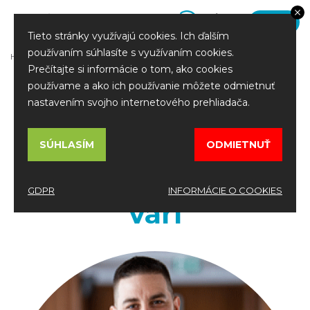
TRH
Toggle
Tieto stránky využívajú cookies. Ich ďalším
navigation
používaním súhlasíte s využívaním cookies.
HOME
Referencie
Prečítajte si informácie o tom, ako cookies
používame a ako ich používanie môžete odmietnuť
nastavením svojho internetového prehliadača.
Čo o nás povedali iní
SÚHLASÍM
ODMIETNUŤ
Kuchárom sa dobre
GDPR
INFORMÁCIE O COOKIES
varí