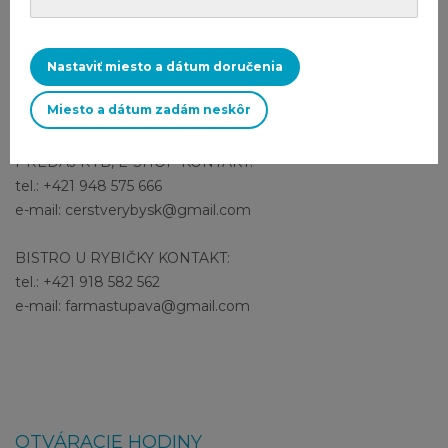
Rybárstvo Stupava, s.r.o.
Rybárstvo Stupava, Park 3597/2A
Nastaviť miesto a dátum doručenia
900 31 Stupava
Miesto a dátum zadám neskôr
Slovensko
PREDAJ RÝB, E-SHOP KONTAKT:
tel.: +421 948 575 666
e-mail: cerstverybysk@gmail.com
BISTRO U RYBIČKY KONTAKT:
tel.: +421 918 582 562
e-mail: farmastupava@gmail.com
OTVÁRACIE HODINY