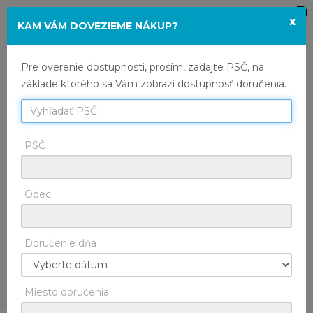
x
TRH
Toggle
KAM VÁM DOVEZIEME NÁKUP?
Tieto stránky využívajú cookies. Ich ďalším
navigation
používaním súhlasíte s využívaním cookies.
HOME
Trh
Kategória
Pre overenie dostupnosti, prosím, zadajte PSČ, na
Prečítajte si informácie o tom, ako cookies
základe ktorého sa Vám zobrazí dostupnosť doručenia.
používame a ako ich používanie môžete odmietnuť
HOME
Trh
Údené ryby
nastavením svojho internetového prehliadača.
Ponuka
PSČ
SÚHLASÍM
ODMIETNUŤ
GDPR
INFORMÁCIE O COOKIES
Obec
Žiadne produkty na zobrazenie.
Doručenie dňa
Miesto doručenia