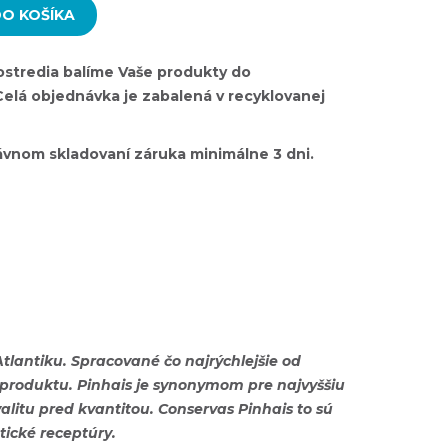
DO KOŠÍKA
rostredia balíme Vaše produkty do
Celá objednávka je zabalená v recyklovanej
rávnom skladovaní záruka minimálne 3 dni.
lantiku. Spracované čo najrýchlejšie od
o produktu. Pinhais je synonymom pre najvyššiu
alitu pred kvantitou. Conservas Pinhais to sú
tické receptúry.