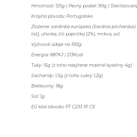
Hmotnosť: 125g | Pevný podiel: 90g | Sterilizova
Krajina pôvodu: Portugalsko
Zloženie: sardinka európska (Sardina pilchardus) 
list], uhorka, čili paprička (2%), mrkva, soľ.
Výživové údaje na 100g:
Energia: 887KJ | 213Kcal
Tuky: 15g (z toho nasýtene mastné kyseliny 4g)
Sacharidy: 1,5g (z toho cukry 1,2g)
Bielkoviny: 18g
Soľ: 1g
EÚ kód závodu: PT C233 1P CE