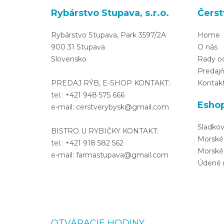
Rybárstvo Stupava, s.r.o.
Čerst
Rybárstvo Stupava, Park 3597/2A
Home
900 31 Stupava
O nás
Slovensko
Rady o
Predaj
PREDAJ RÝB, E-SHOP KONTAKT:
Kontak
tel.: +421 948 575 666
Esho
e-mail: cerstverybysk@gmail.com
Sladko
BISTRO U RYBIČKY KONTAKT:
Morské
tel.: +421 918 582 562
Morské
e-mail: farmastupava@gmail.com
Údené 
OTVÁRACIE HODINY