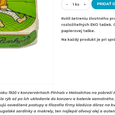
PRIDAŤ 
1
ks
Kvôli šetreniu životného p
rozložiteľných EKO tašiek. 
papierovej taške.
Na každý produkt je pri sp
u 1920 v konzervárňach Pinhais v Matosinhos na pobreží At
enia rýb až po ich ukladanie do konzerv a balenie samotnéh
ujú osvedčené postupy a filozofia firmy kladúca dôraz na kv
ugalské sardinky a makrely, ten najlepší olivový olej a auten