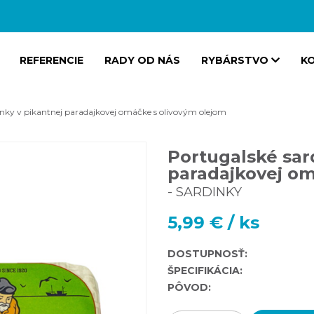
REFERENCIE
RADY OD NÁS
RYBÁRSTVO
K
inky v pikantnej paradajkovej omáčke s olivovým olejom
Portugalské sar
paradajkovej om
- SARDINKY
5,99 € / ks
DOSTUPNOSŤ:
ŠPECIFIKÁCIA:
PÔVOD: