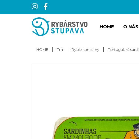
HOME
O NÁS
HOME
Trh
Rybie konzervy
Portugalské sard