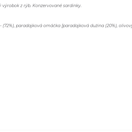
ný výrobok z rýb. Konzervované sardinky.
- (72%), paradajková omáčka [paradajková dužina (20%), olivový o