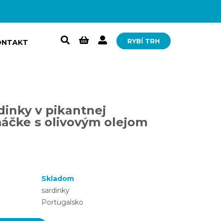
RYBÍ TRH
ONTAKT
dinky v pikantnej
áčke s olivovým olejom
Skladom
sardinky
Portugalsko