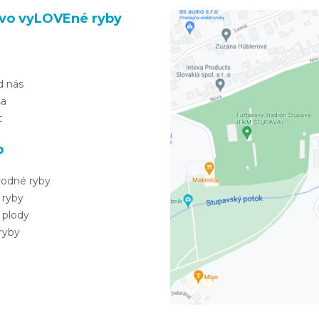
vo vyLOVEné ryby
d nás
ňa
t
p
vodné ryby
 ryby
 plody
ryby